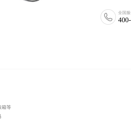
全国服
400
表箱等
码