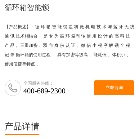
循环箱智能锁
【产品概述】：循 环 箱 智 能 锁 是 将 微 机 电 技 术 与 蓝 牙 无 线
通 讯 技术相结合 ，是 专 为 循 环 箱周 转 使 用 设 计 的 高 科 技
产 品 。三重加密 、双 向 身 份 认 证 、微 信 小 程 序 解 锁 全 程
记 录 循环箱的使用过程 ， 具有加密等级高 、能耗低 、体积小 、
使用便捷等特点 。
全国服务热线：
立即咨询
400-689-2300
产品详情