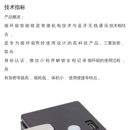
技术指标
产品概述：
循 环 箱 智 能 锁 是 将 微 机 电 技 术 与 蓝 牙 无 线 通 讯 技术相结
合 ，
是 专 为 循 环 箱周 转 使 用 设 计 的 高 科 技 产 品 。三重加密 、
双 向
身 份 认 证 、微 信 小 程 序 解 锁 全 程 记 录 循环箱的使用过程 ，
具
有加密等级高 、能耗低 、体积小 、使用便捷等特点 。