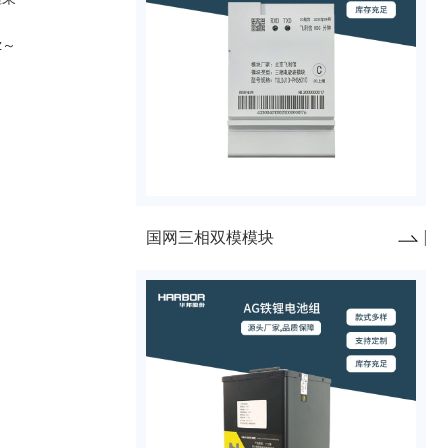
z
～
国网三相双模模块