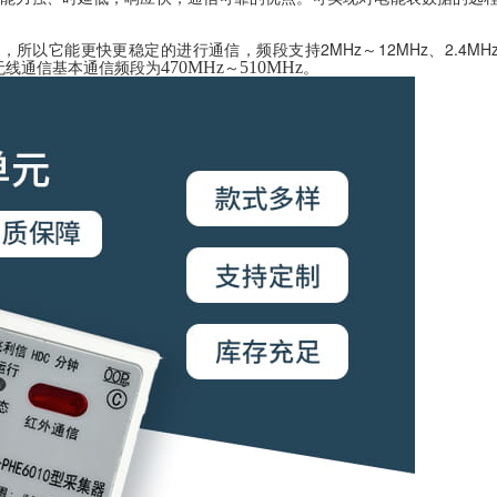
2MHz
12MHz
2.4MH
小，所以它能更快更稳定的进行通信
，频段支持
～
、
470MHz
510MHz
无线通信基本通信频段为
～
。