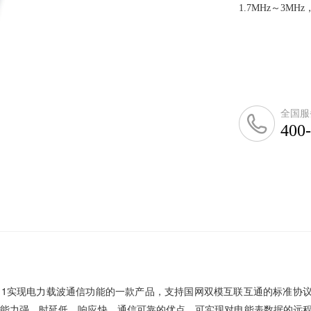
1.7MHz～3M
全国服
400
11
实现电力载波通信功能的一款产品，支持国网
双模
互联互通的标准协
声能力强、时延低，响应快，通信可靠的优点
。可实现对电能表数据的远