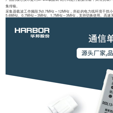
集传输。
0.7MHz
12MHz
采集器载波
工作频段为
～
，所处的电力线环境干扰
5.6MHz
0.7MHz
3MHz
1.7MHz
3MHz
、
～
、
～
，支持切换使用
。
高速