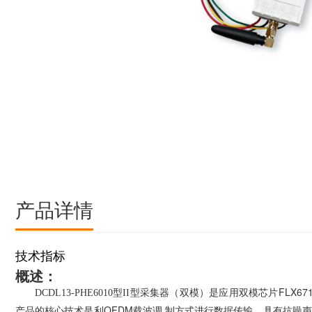
产品详情
技术指标
概述：
FLX6
7
DCDL13-PHE6010
型
II
型采集
器
（双模）
是应用
双模
芯片
OFDM
产品的核心技术是利
载波调 制方式进行数据传输，具有抗噪